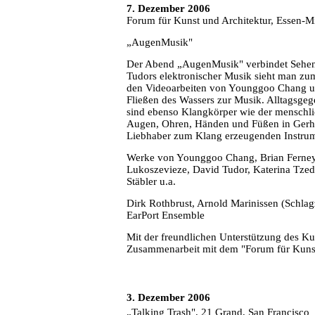
7. Dezember 2006
Forum für Kunst und Architektur, Essen-Mi
„AugenMusik"
Der Abend „AugenMusik" verbindet Sehen
Tudors elektronischer Musik sieht man zum
den Videoarbeiten von Younggoo Chang u
Fließen des Wassers zur Musik. Alltagsge
sind ebenso Klangkörper wie der menschlic
Augen, Ohren, Händen und Füßen in Gerha
Liebhaber zum Klang erzeugenden Instrum
Werke von Younggoo Chang, Brian Ferne
Lukoszevieze, David Tudor, Katerina Tze
Stäbler u.a.
Dirk Rothbrust, Arnold Marinissen (Schla
EarPort Ensemble
Mit der freundlichen Unterstützung des Kul
Zusammenarbeit mit dem "Forum für Kunst
3. Dezember 2006
„Talking Trash", 21 Grand, San Francisco