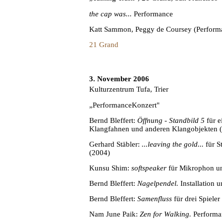
the cap was...
Performance
Katt Sammon, Peggy de Coursey (Perform
21 Grand
3. November 2006
Kulturzentrum Tufa, Trier
„PerformanceKonzert"
Bernd Bleffert:
Öffnung - Standbild 5
für e
Klangfahnen und anderen Klangobjekten 
Gerhard Stäbler:
...leaving the gold...
für S
(2004)
Kunsu Shim:
softspeaker
für Mikrophon un
Bernd Bleffert:
Nagelpendel.
Installation
Bernd Bleffert:
Samenfluss
für drei Spiele
Nam June Paik:
Zen for Walking.
Performa