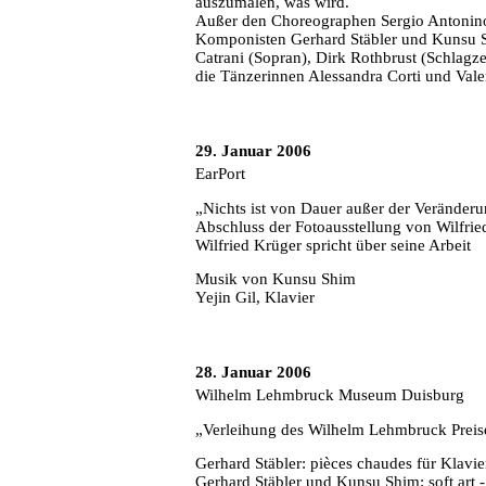
auszumalen, was wird.
Außer den Choreographen Sergio Antonino
Komponisten Gerhard Stäbler und Kunsu S
Catrani (Sopran), Dirk Rothbrust (Schlag
die Tänzerinnen Alessandra Corti und Vale
29. Januar 2006
EarPort
„Nichts ist von Dauer außer der Veränder
Abschluss der Fotoausstellung von Wilfrie
Wilfried Krüger spricht über seine Arbeit
Musik von Kunsu Shim
Yejin Gil, Klavier
28. Januar 2006
Wilhelm Lehmbruck Museum Duisburg
„Verleihung des Wilhelm Lehmbruck Preis
Gerhard Stäbler: pièces chaudes für Klavi
Gerhard Stäbler und Kunsu Shim: soft art 