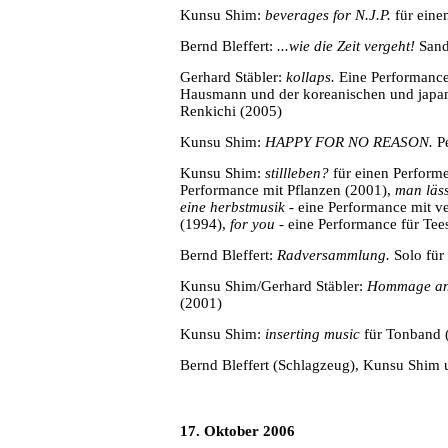
Kunsu Shim:
beverages for N.J.P.
für eine
Bernd Bleffert:
...wie die Zeit vergeht!
Sand
Gerhard Stäbler:
kollaps.
Eine Performance
Hausmann und der koreanischen und japani
Renkichi (2005)
Kunsu Shim:
HAPPY FOR NO REASON.
P
Kunsu Shim:
stillleben?
für einen Perform
Performance mit Pflanzen (2001),
man läss
eine herbstmusik
- eine Performance mit 
(1994),
for you
- eine Performance für Te
Bernd Bleffert:
Radversammlung.
Solo für
Kunsu Shim/Gerhard Stäbler:
Hommage an
(2001)
Kunsu Shim:
inserting music
für Tonband 
Bernd Bleffert (Schlagzeug), Kunsu Shim 
17. Oktober 2006