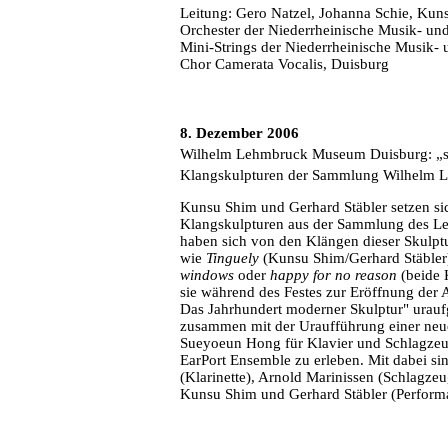
Leitung: Gero Natzel, Johanna Schie, Kun
Orchester der Niederrheinische Musik- un
Mini-Strings der Niederrheinische Musik-
Chor Camerata Vocalis, Duisburg
8. Dezember 2006
Wilhelm Lehmbruck Museum Duisburg: „sc
Klangskulpturen der Sammlung Wilhelm
Kunsu Shim und Gerhard Stäbler setzen si
Klangskulpturen aus der Sammlung des 
haben sich von den Klängen dieser Skulp
wie
Tinguely
(Kunsu Shim/Gerhard Stäbler
windows
oder
happy for no reason
(beide 
sie während des Festes zur Eröffnung der 
Das Jahrhundert moderner Skulptur" uraufg
zusammen mit der Uraufführung einer neu
Sueyoeun Hong für Klavier und Schlagzeu
EarPort Ensemble zu erleben. Mit dabei s
(Klarinette), Arnold Marinissen (Schlagz
Kunsu Shim und Gerhard Stäbler (Perform