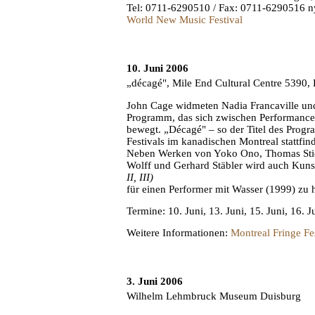
Tel: 0711-6290510 / Fax: 0711-6290516 ny
World New Music Festival
10. Juni 2006
„décagé", Mile End Cultural Centre 5390, 
John Cage widmeten Nadia Francaville und
Programm, das sich zwischen Performance
bewegt. „Décagé" – so der Titel des Prog
Festivals im kanadischen Montreal stattfi
Neben Werken von Yoko Ono, Thomas Stiegl
Wolff und Gerhard Stäbler wird auch Kun
II, III)
für einen Performer mit Wasser (1999) zu 
Termine: 10. Juni, 13. Juni, 15. Juni, 16. J
Weitere Informationen:
Montreal Fringe Fe
3. Juni 2006
Wilhelm Lehmbruck Museum Duisburg