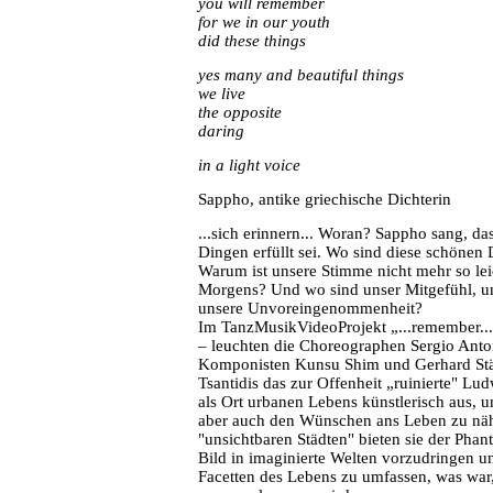
you will remember
for we in our youth
did these things
yes many and beautiful things
we live
the opposite
daring
in a light voice
Sappho, antike griechische Dichterin
...sich erinnern... Woran? Sappho sang, das
Dingen erfüllt sei. Wo sind diese schönen D
Warum ist unsere Stimme nicht mehr so lei
Morgens? Und wo sind unser Mitgefühl, un
unsere Unvoreingenommenheit?
Im TanzMusikVideoProjekt „...remember..."
– leuchten die Choreographen Sergio Anton
Komponisten Kunsu Shim und Gerhard Stäb
Tsantidis das zur Offenheit „ruinierte" L
als Ort urbanen Lebens künstlerisch aus,
aber auch den Wünschen ans Leben zu näher
"unsichtbaren Städten" bieten sie der Phan
Bild in imaginierte Welten vorzudringen 
Facetten des Lebens zu umfassen, was war, 