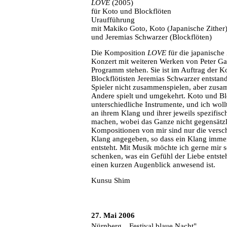
LOVE
(2005)
für Koto und Blockflöten
Uraufführung
mit Makiko Goto, Koto (Japanische Zither
und Jeremias Schwarzer (Blockflöten)
Die Komposition
LOVE
für die japanische
Konzert mit weiteren Werken von Peter Ga
Programm stehen. Sie ist im Auftrag der K
Blockflötisten Jeremias Schwarzer entstan
Spieler nicht zusammenspielen, aber zusa
Andere spielt und umgekehrt. Koto und Blo
unterschiedliche Instrumente, und ich woll
an ihrem Klang und ihrer jeweils spezifis
machen, wobei das Ganze nicht gegensätzli
Kompositionen von mir sind nur die versc
Klang angegeben, so dass ein Klang imme
entsteht. Mit Musik möchte ich gerne mir 
schenken, was ein Gefühl der Liebe entsteh
einen kurzen Augenblick anwesend ist.
Kunsu Shim
27. Mai 2006
Nürnberg, „Festival blaue Nacht"