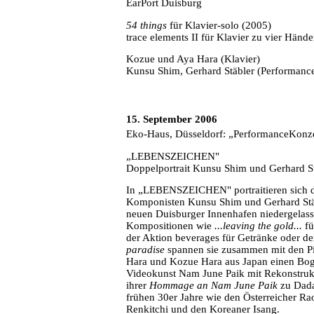
EarPort Duisburg
54 things
für Klavier-solo (2005)
trace elements II für Klavier zu vier Händ
Kozue und Aya Hara (Klavier)
Kunsu Shim, Gerhard Stäbler (Performanc
15. September 2006
Eko-Haus, Düsseldorf:
„PerformanceKonze
„LEBENSZEICHEN"
Doppelportrait Kunsu Shim und Gerhard S
In „LEBENSZEICHEN" portraitieren sich di
Komponisten Kunsu Shim und Gerhard Stäble
neuen Duisburger Innenhafen niedergelass
Kompositionen wie
...leaving the gold...
f
der Aktion beverages für Getränke oder d
paradise
spannen sie zusammen mit den P
Hara und Kozue Hara aus Japan einen Bog
Videokunst Nam June Paik mit Rekonstrukt
ihrer
Hommage an Nam June Paik
zu Dada
frühen 30er Jahre wie den Österreicher R
Renkitchi und den Koreaner Isang.