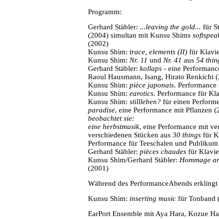
Programm:
Gerhard Stäbler:
...leaving the gold...
für 
(2004) simultan mit Kunsu Shims
softspe
(2002)
Kunsu Shim:
trace, elements (II)
für Klavi
Kunsu Shim:
Nr. 11
und
Nr. 41
aus
54 thin
Gerhard Stäbler:
kollaps
- eine Performanc
Raoul Hausmann, Isang, Hirato Renkichi 
Kunsu Shim:
pièce japonais
. Performance
Kunsu Shim:
earotics.
Performance für Kla
Kunsu Shim:
stillleben?
für einen Performe
paradise
, eine Performance mit Pflanzen 
beobachtet sie:
eine herbstmusik
, eine Performance mit v
verschiedenen Stücken aus
30 things
für K
Performance für Teeschalen und Publikum
Gerhard Stäbler:
pièces chaudes
für Klavie
Kunsu Shim/Gerhard Stäbler:
Hommage an
(2001)
Während des PerformanceAbends erklingt 
Kunsu Shim:
inserting music
für Tonband 
EarPort Ensemble mit Aya Hara, Kozue Ha