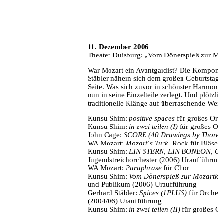
11. Dezember 2006
Theater Duisburg: „Vom Dönerspieß zur M
War Mozart ein Avantgardist? Die Kompo
Stäbler nähern sich dem großen Geburtsta
Seite. Was sich zuvor in schönster Harmo
nun in seine Einzelteile zerlegt. Und plöt
traditionelle Klänge auf überraschende W
Kunsu Shim:
positive spaces
für großes Or
Kunsu Shim:
in zwei teilen (I)
für großes O
John Cage:
SCORE (40 Drawings by Thor
WA Mozart:
Mozart´s Turk
. Rock für Bläse
Kunsu Shim:
EIN STERN, EIN BONBON,
Jugendstreichorchester (2006) Uraufführu
WA Mozart:
Paraphrase
für Chor
Kunsu Shim:
Vom Dönerspieß zur Mozartk
und Publikum (2006) Uraufführung
Gerhard Stäbler:
Spices (1PLUS)
für Orche
(2004/06) Uraufführung
Kunsu Shim:
in zwei teilen (II)
für großes 