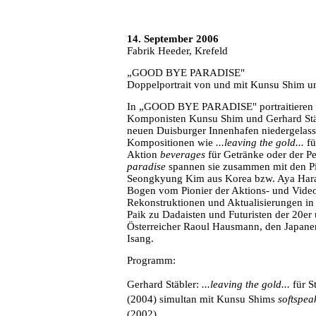
14. September 2006
F
abrik Heeder, Krefeld
„GOOD BYE PARADISE"
Doppelportrait von und mit Kunsu Shim u
In „GOOD BYE PARADISE" portraitieren si
Komponisten Kunsu Shim und Gerhard Stäble
neuen Duisburger Innenhafen niedergelass
Kompositionen wie
...leaving the gold...
fü
Aktion
beverages
für Getränke oder der P
paradise
spannen sie zusammen mit den Pi
Seongkyung Kim aus Korea bzw. Aya Hara
Bogen vom Pionier der Aktions- und Vide
Rekonstruktionen und Aktualisierungen i
Paik zu Dadaisten und Futuristen der 20er
Österreicher Raoul Hausmann, den Japaner
Isang.
Programm:
Gerhard Stäbler:
...leaving the gold...
für 
(2004) simultan mit Kunsu Shims
softspea
(2002)