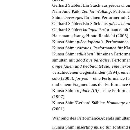
Gerhard Stäbler: Ein Stück aus
pièces cha
Nam June Paik:
Zen for Walking
. Perform
Shims
beverages
für einen Performer mit 
Gerhard Stäbler: Ein Stück aus
pièces cha
Gerhard Stäbler:
kollaps.
Performance mit 
Hausmann, Isang, Hirato Renkichi (2005)
Kunsu Shim:
pièce japonais
. Performance
Kunsu Shim:
earotics.
Performance für Kl
Kunsu Shim:
stillleben?
für einen Perform
simultan mit
good bye paradise
. Performa
dinge fallen und beobachtet sie: eine herb
verschiedenen Gegenständen (1994), ein
solo (2005),
for you
– eine Performance fü
und einem Fragment aus der Performance
Kunsu Shim:
replace (III)
– eine Performa
(1997)
Kunsu Shim/Gerhard Stäbler:
Hommage an
(2001)
Während des PerformanceAbends simultan
Kunsu Shim:
inserting music
für Tonband 