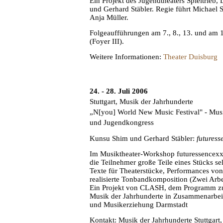
Ein Projekt des Jugendtheaters Spieltrieb
und Gerhard Stäbler. Regie führt Michael 
Anja Müller.
Folgeaufführungen am 7., 8., 13. und am 
(Foyer III).
Weitere Informationen:
Theater Duisburg
24. - 28. Juli 2006
Stuttgart, Musik der Jahrhunderte
„N[you] World New Music Festival" - Musik
und Jugendkongress
Kunsu Shim und Gerhard Stäbler:
futuress
Im Musiktheater-Workshop futuressencex
die Teilnehmer große Teile eines Stücks sel
Texte für Theaterstücke, Performances vo
realisierte Tonbandkomposition (Zwei Arbe
Ein Projekt von CLASH, dem Programm zu
Musik der Jahrhunderte in Zusammenarbeit
und Musikerziehung Darmstadt
Kontakt: Musik der Jahrhunderte Stuttgart,