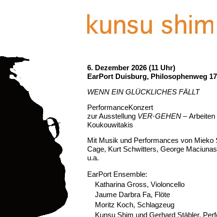
6. Dezember 2026 (11 Uhr)
EarPort Duisburg, Philosophenweg 1
WENN EIN GLÜCKLICHES FÄLLT
PerformanceKonzert
zur Ausstellung
VER·GEHEN
–
Arbeiten
Koukouwitakis
Mit Musik und Performances von Mieko 
Cage, Kurt Schwitters, George Maciunas
u.a.
EarPort Ensemble:
Katharina Gross, Violoncello
Jaume Darbra Fa, Flöte
Moritz Koch, Schlagzeug
Kunsu Shim und Gerhard Stäbler, Per