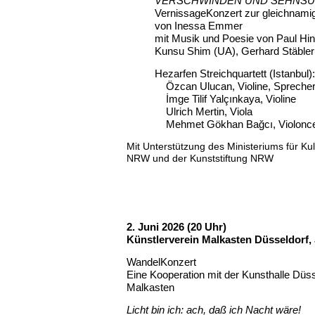
VERSCHWINDEN UND SEHNS
VernissageKonzert zur gleichnamig
von Inessa Emmer
mit Musik und Poesie von Paul H
Kunsu Shim (UA), Gerhard Stäbler
Hezarfen Streichquartett (Istanbul)
Özcan Ulucan, Violine, Spreche
İmge Tilif Yalçınkaya, Violine
Ulrich Mertin, Viola
Mehmet Gökhan Bağcı, Violonce
Mit Unterstützung
des
Ministeriums für K
NRW
und der Kunststiftung NRW
2. Juni 2026 (20 Uhr)
Künstlerverein Malkasten Düsseldorf,
WandelKonzert
Eine Kooperation mit der Kunsthalle
Düss
Malkasten
Licht bin ich: ach, daß ich Nacht wäre!