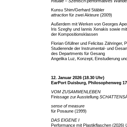
Rituale – Szenisch-performatives Wande
Kunsu Shim/Gerhard Stäbler
attraction
für zwei Akteure (2009)
Außerdem mit Werken von Georges Aperg
Iris Szeghy und Iannis Xenakis sowie mi
der Kompositionsklassen
Florian Gfüllner und Felicitas Zähringer,
Studierende der Instrumental- und Gesan
des Departments für Gesang
Angelika Luz, Konzept, Einstudierung u
12. Januar 2026 (18.30 Uhr)
EarPort Duisburg, Philosophenweg 1
VOM ZUSAMMENLEBEN
Finissage zur Ausstellung
SCHATTENS
sense of measure
für Posaune (1999)
DAS EIGENE I
Performance mit Plastikflaschen (2026)