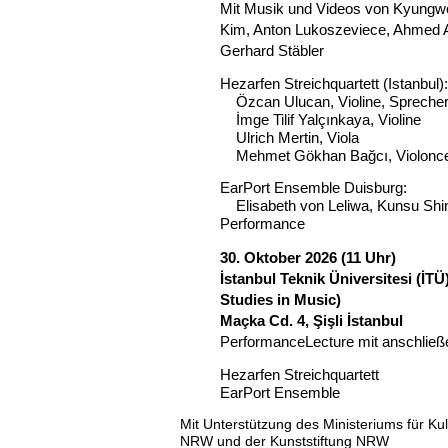
Mit Musik und Videos von Kyungwo
Kim, Anton Lukoszeviece, Ahmed
Gerhard Stäbler
Hezarfen Streichquartett (Istanbul)
Özcan Ulucan, Violine, Spreche
İmge Tilif Yalçınkaya, Violine
Ulrich Mertin, Viola
Mehmet Gökhan Bağcı, Violonce
EarPort Ensemble Duisburg:
Elisabeth von Leliwa, Kunsu Shim
Performance
30. Oktober 2026 (11 Uhr)
İstanbul Teknik Üniversitesi (İ
Studies in Music)
Maçka Cd. 4, Şişli İstanbul
PerformanceLecture
mit anschlie
Hezarfen Streichquartett
EarPort Ensemble
Mit Unterstützung
des
Ministeriums für K
NRW
und der Kunststiftung NRW